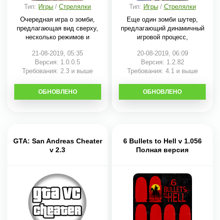
Тип:
Игры
/
Стрелялки
Тип:
Игры
/
Стрелялки
Очередная игра о зомби,
Еще один зомби шутер,
предлагающая вид сверху,
предлагающий динамичный
несколько режимов и
игровой процесс,
21-08-2019, 05:35
20-08-2019, 06:09
Версия: 1.0.0.5
Версия: 1.2.82
Требования: 2.3 и выше
Требования: 4.1 и выше
ОБНОВЛЕНО
СКАЧАТЬ
ОБНОВЛЕНО
СКАЧАТЬ
GTA: San Andreas Cheater
6 Bullets to Hell v 1.056
v 2.3
Полная версия