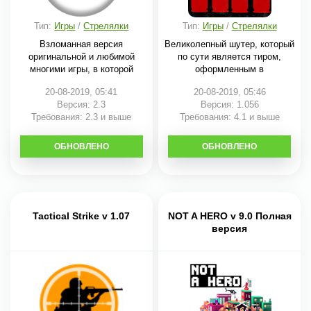
Тип:
Игры
/
Стрелялки
Тип:
Игры
/
Стрелялки
Взломанная версия
Великолепный шутер, который
оригинальной и любимой
по сути является тиром,
многими игры, в которой
оформленным в
20-08-2019, 05:41
20-08-2019, 05:46
Версия: 2.3
Версия: 1.056
Требования: 2.3 и выше
Требования: 4.1 и выше
ОБНОВЛЕНО
СКАЧАТЬ
ОБНОВЛЕНО
СКАЧАТЬ
Tactical Strike v 1.07
NOT A HERO v 9.0 Полная
версия