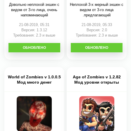
Довольно неплохой экшен с
Неплохой 3-х мерный экшен с
видом от 3-го лица, очень
видом от 3-го лица
напоминающий
.предлагающий
21-08-2019, 05:31
21-08-2019, 05:33
Версия: 1.3.12
Версия: 2.0
Требования: 2.3 и выше
Требования: 2.3 и выше
ОБНОВЛЕНО
СКАЧАТЬ
ОБНОВЛЕНО
СКАЧАТЬ
World of Zombies v 1.0.0.5
Age of Zombies v 1.2.82
Мод много денег
Мод уровни открыты