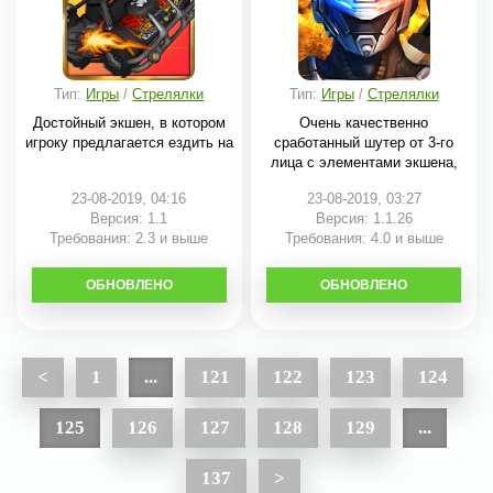
Тип:
Игры
/
Стрелялки
Тип:
Игры
/
Стрелялки
Достойный экшен, в котором
Очень качественно
игроку предлагается ездить на
сработанный шутер от 3-го
лица с элементами экшена,
23-08-2019, 04:16
23-08-2019, 03:27
Версия: 1.1
Версия: 1.1.26
Требования: 2.3 и выше
Требования: 4.0 и выше
ОБНОВЛЕНО
СКАЧАТЬ
ОБНОВЛЕНО
СКАЧАТЬ
<
1
...
121
122
123
124
125
126
127
128
129
...
137
>