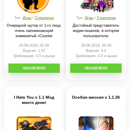
Тип:
Игры
/
Стрелялки
Тип:
Игры
/
Стрелялки
Очередной шутер от 1-го лица,
Достойный представитель
очень напоминающий
индии-экшенов, в котором
знаменитый «Counter
пользователю
20-08-2019, 05:49
20-08-2019, 05:59
Версия: 1.07
Версия: 9.0
Требования: 4.0 и выше
Требования: 6.0 и выше
ОБНОВЛЕНО
СКАЧАТЬ
ОБНОВЛЕНО
СКАЧАТЬ
I Hate You v 1.1 Мод
Особая миссия v 1.1.26
много денег