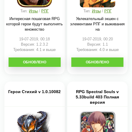
Тип:
Игры
/
РПГ
Тип:
Игры
/
РПГ
Интересная пошаговая RPG
Увлекательный экшен с
которой герои будут выполнять
элементами РПГ и выживания
множество
на
19-07-2019, 00:18
19-07-2019, 00:20
Версия: 1.2.3.2
Версия: 1.1
Требования: 4.1 и выше
Требования: 4.0 и выше
ОБНОВЛЕНО
СКАЧАТЬ
ОБНОВЛЕНО
СКАЧАТЬ
Герои Стихий v 1.0.10082
RPG Spectral Souls v
5.33build 403 Полная
версия