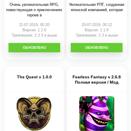
Очень увлекательная RPG,
Увлекательная РПГ, созданная
повествующая о приключениях
японской компанией, которая
героев в
21-07-2019, 00:20
20-07-2019, 00:12
Версия: 1.2.6
Версия: 1.1.9
Требования: 2.3.3 и выше
Требования: 2.3 и выше
ОБНОВЛЕНО
СКАЧАТЬ
ОБНОВЛЕНО
СКАЧАТЬ
The Quest v 1.0.0
Fearless Fantasy v 2.6.8
Полная версия / Мод