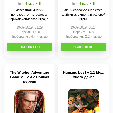
Тип:
Игры
/
РПГ
Тип:
Игры
/
РПГ
Известная многим
Очень своеобразная смесь
пользователям ролевая
файтинга, экшена и ролевой
приключенческая игра, с
игры!
19-07-2019, 01:29
19-07-2019, 00:14
Версия: 1.0.0
Версия: 2.6.8
Требования: 4.4 и выше
Требования: 2.2 и выше
ОБНОВЛЕНО
СКАЧАТЬ
ОБНОВЛЕНО
СКАЧАТЬ
The Witcher Adventure
Humans Lost v 1.1 Мод
Game v 1.2.3.2 Полная
много денег
версия