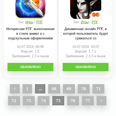
Тип:
Игры
/
РПГ
Тип:
Игры
/
РПГ
Интересная РПГ, выполненная
Динамичная онлайн РПГ, в
в стиле анимэ и с
которой пользователь будет
олдскульным оформлением
сражаться со
16-07-2019, 00:08
15-07-2019, 03:07
Версия: 1.5
Версия: 1.7.1
Требования: 2.3 и выше
Требования: 2.3.3 и выше
ОБНОВЛЕНО
СКАЧАТЬ
ОБНОВЛЕНО
СКАЧАТЬ
<
1
...
68
69
70
71
72
73
74
75
76
77
>