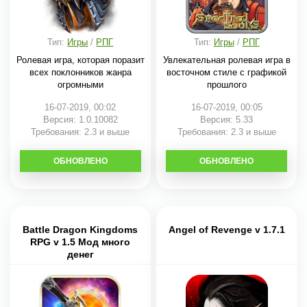
Тип:
Игры
/
РПГ
Тип:
Игры
/
РПГ
Ролевая игра, которая поразит
Увлекательная ролевая игра в
всех поклонников жанра
восточном стиле с графикой
огромными
прошлого
16-07-2019, 00:02
16-07-2019, 00:05
Версия: 1.0.10082
Версия: 5.33
Требования: 2.3 и выше
Требования: 2.3 и выше
ОБНОВЛЕНО
СКАЧАТЬ
ОБНОВЛЕНО
СКАЧАТЬ
Battle Dragon Kingdoms
Angel of Revenge v 1.7.1
RPG v 1.5 Мод много
денег