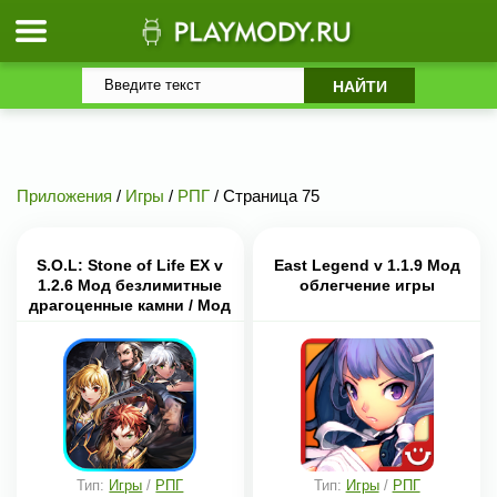
Приложения
/
Игры
/
РПГ
/ Страница 75
S.O.L: Stone of Life EX v
East Legend v 1.1.9 Мод
1.2.6 Мод безлимитные
облегчение игры
драгоценные камни / Мод
много денег
Тип:
Игры
/
РПГ
Тип:
Игры
/
РПГ