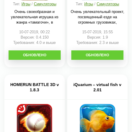
Тип:
Игры
/
Симуляторы
Тип:
Игры
/
Симуляторы
Очень своеобразная и
Очень увлекательный проект,
увлекательная игрушка из
посвященный езде на
жанра «тамагочи», в
огромных грузовиках,
10-07-2019, 00:22
15-07-2019, 15:55
Версия: 0.4.150
Версия: 1.9
Требования: 4.0 и выше
Требования: 2.3 и выше
ОБНОВЛЕНО
СКАЧАТЬ
ОБНОВЛЕНО
СКАЧАТЬ
HOMERUN BATTLE 3D v
iQuarium – virtual fish v
1.8.3
2.01