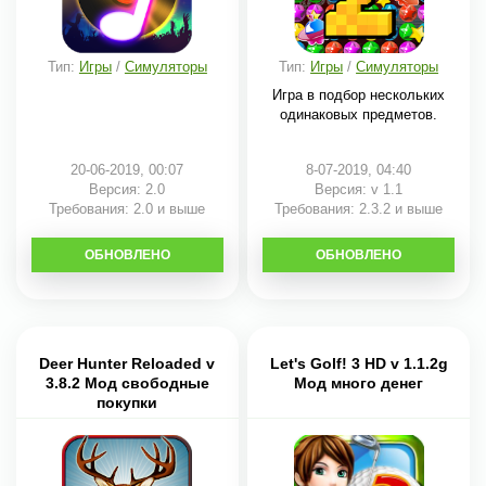
Тип:
Игры
/
Симуляторы
Тип:
Игры
/
Симуляторы
Игра в подбор нескольких
одинаковых предметов.
20-06-2019, 00:07
8-07-2019, 04:40
Версия: 2.0
Версия: v 1.1
Требования: 2.0 и выше
Требования: 2.3.2 и выше
ОБНОВЛЕНО
СКАЧАТЬ
ОБНОВЛЕНО
СКАЧАТЬ
Deer Hunter Reloaded v
Let's Golf! 3 HD v 1.1.2g
3.8.2 Мод свободные
Мод много денег
покупки