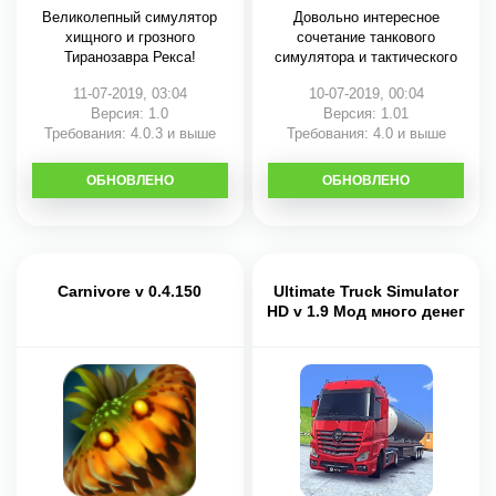
Великолепный симулятор
Довольно интересное
хищного и грозного
сочетание танкового
Тиранозавра Рекса!
симулятора и тактического
11-07-2019, 03:04
10-07-2019, 00:04
Версия: 1.0
Версия: 1.01
Требования: 4.0.3 и выше
Требования: 4.0 и выше
ОБНОВЛЕНО
СКАЧАТЬ
ОБНОВЛЕНО
СКАЧАТЬ
Carnivore v 0.4.150
Ultimate Truck Simulator
HD v 1.9 Мод много денег