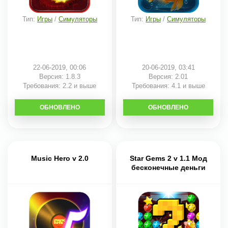
Тип:
Игры
/
Симуляторы
Тип:
Игры
/
Симуляторы
22-06-2019, 00:06
20-06-2019, 03:41
Версия: 1.8.3
Версия: 2.01
Требования: 2.2 и выше
Требования: 4.1 и выше
ОБНОВЛЕНО
СКАЧАТЬ
ОБНОВЛЕНО
СКАЧАТЬ
Music Hero v 2.0
Star Gems 2 v 1.1 Мод
бесконечные деньги