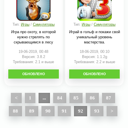
Тип:
Игры
/
Симуляторы
Тип:
Игры
/
Симуляторы
Игра про охоту, в которой
Играй в гольф и покажи свой
нужно стрелять по
уникальный уровень
скрывающимся в лесу
мастерства.
19-06-2019, 00:48
18-06-2019, 00:10
Версия: 3.8.2
Версия: 1.1.2g
Требования: 2.1 и выше
Требования: 2.2 и выше
ОБНОВЛЕНО
СКАЧАТЬ
ОБНОВЛЕНО
СКАЧАТЬ
<
1
...
84
85
86
87
88
89
90
91
92
93
>