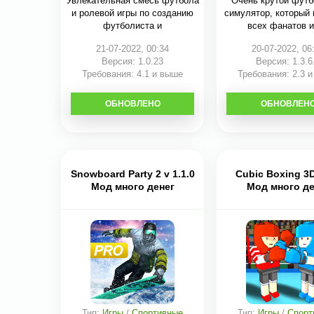
Увлекательная смесь футбола
Очень крутой фут
и ролевой игры по созданию
симулятор, который
футболиста и
всех фанатов 
21-07-2022, 00:34
20-07-2022, 06
Версия: 1.0.23
Версия: 1.3.6
Требования: 4.1 и выше
Требования: 2.3 
ОБНОВЛЕНО
СКАЧАТЬ
ОБНОВЛЕН
СКАЧАТЬ
Snowboard Party 2 v 1.1.0
Cubic Boxing 3D
Мод много денег
Мод много де
Тип:
Игры
/
Спортивные
Тип:
Игры
/
Спорт