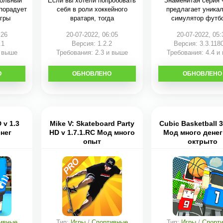
больный
Если вы хотели попробовать
Знаменитая серия
 порадует
себя в роли хоккейного
предлагает уника
игры
вратаря, тогда
симулятор футб
:26
20-07-2022, 06:05
20-07-2022, 05:
.1
Версия: 1.2.2
Версия: 3.3.118
и выше
Требования: 2.3 и выше
Требования: 4.4 и
О
ОБНОВЛЕНО
СКАЧАТЬ
ОБНОВЛЕНО
СКАЧАТЬ
 v 1.3
Mike V: Skateboard Party
Cubic Basketball 3
нег
HD v 1.7.1.RC Мод много
Мод много денег 
опыт
октрыто
ивные
Тип:
Игры
/
Спортивные
Тип:
Игры
/
Спорт