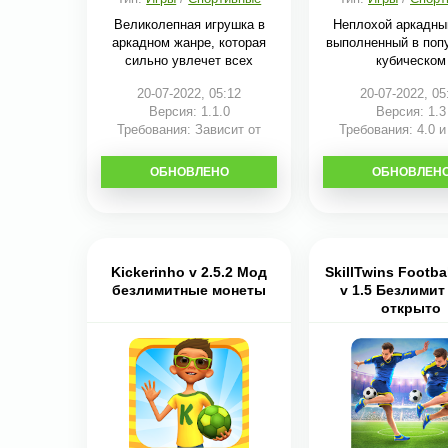
Великолепная игрушка в
Неплохой аркадны
аркадном жанре, которая
выполненный в поп
сильно увлечет всех
кубическом
20-07-2022, 05:12
20-07-2022, 05
Версия: 1.1.0
Версия: 1.3
Требования: Зависит от
Требования: 4.0 
устройства
ОБНОВЛЕНО
СКАЧАТЬ
ОБНОВЛЕН
СКАЧАТЬ
Kickerinho v 2.5.2 Мод
SkillTwins Footba
безлимитные монеты
v 1.5 Безлимит 
открыто