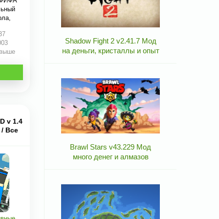
 ФИФА
льный
ола,
37
Shadow Fight 2 v2.41.7 Мод
003
на деньги, кристаллы и опыт
 выше
D v 1.4
/ Все
Brawl Stars v43.229 Мод
много денег и алмазов
ивные