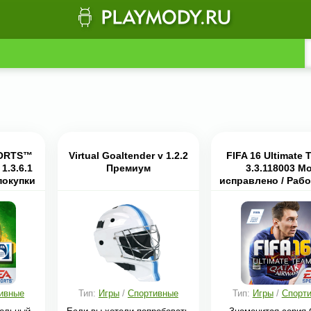
PORTS™
Virtual Goaltender v 1.2.2
FIFA 16 Ultimate 
1.3.6.1
Премиум
3.3.118003 М
покупки
исправлено / Рабо
всех устройст
ивные
Тип:
Игры
/
Спортивные
Тип:
Игры
/
Спорт