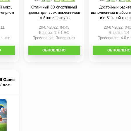
й бокс,
Отличный 3D спортивный
Достойный баскет
улярном
проект для всех поклонников
выполненный в абсол
скейтов и паркура,
и в блочной граф
:11
20-07-2022, 04:45
20-07-2022, 04:
Версия: 1.7.1.RC
Версия: 1.4
и выше
Требования: Зависит от
Требования: 4.0 и
устройства
О
ОБНОВЛЕНО
СКАЧАТЬ
ОБНОВЛЕНО
СКАЧАТЬ
ll Game
/ все