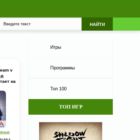
Игры
Программы
Team v
од
тает на
вах
Топ 100
ТОП ИГР
ивные