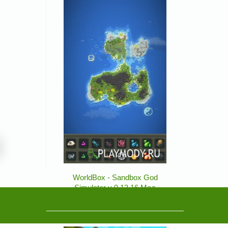
WorldBox - Sandbox God
Simulator v 0.13.16 Мод
разблокирвоано