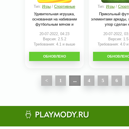
Тип:
Игры
/
Спортивные
Тип:
Игры
/
Спорт
Удивительная игрушка,
Прикольный фут
основанная на набивании
элементами аркады, 
футбольным мячом и
упор сделан 
20-07-2022, 04:23
20-07-2022, 03
Версия: 2.5.2
Версия: 1.5
Требования: 4.1 и выше
Требования: 4.0 
ОБНОВЛЕНО
СКАЧАТЬ
ОБНОВЛЕН
СКАЧАТЬ
<
1
...
4
5
6