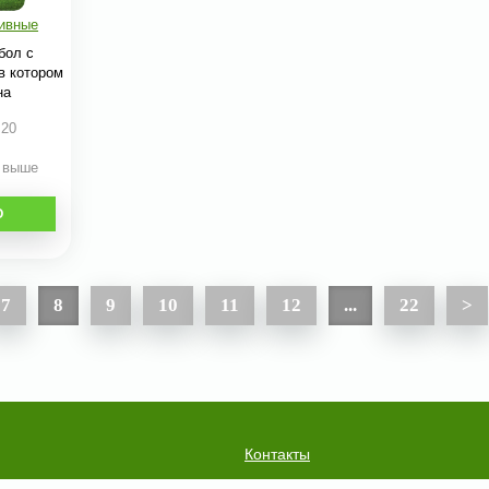
ивные
бол с
в котором
на
:20
и выше
О
7
8
9
10
11
12
...
22
>
Контакты