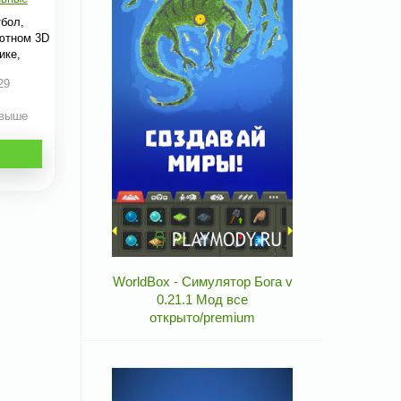
бол,
ютном 3D
ике,
29
 выше
WorldBox - Симулятор Бога v
0.21.1 Мод все
открыто/premium