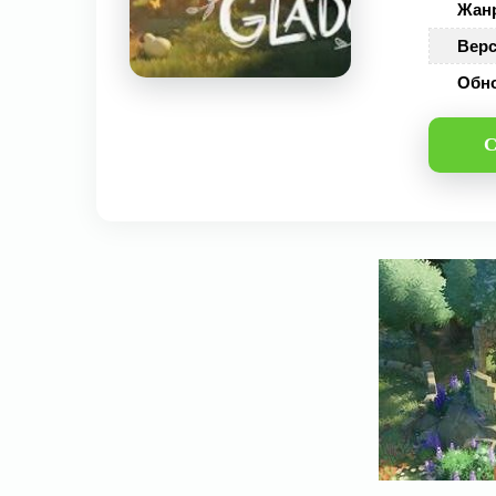
Жан
Верс
Обн
С