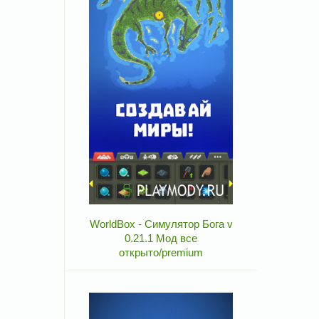
WorldBox - Симулятор Бога v
0.21.1 Мод все
открыто/premium