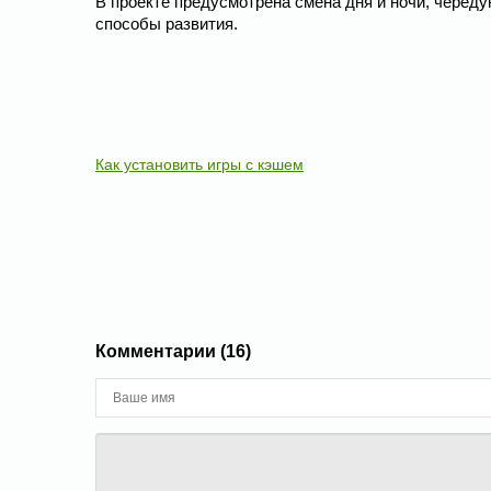
В проекте предусмотрена смена дня и ночи, черед
способы развития.
Как установить игры с кэшем
Комментарии (16)