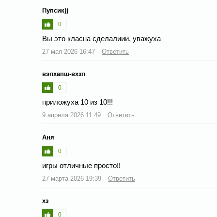
Пупсик))
0
Вы это класна сделалиии, уважуха
27 мая 2026 16:47
Ответить
вэпхапш-вхзп
0
приложуха 10 из 10!!!
9 апреля 2026 11:49
Ответить
Аня
0
игры отличные просто!!
27 марта 2026 19:39
Ответить
хз
0