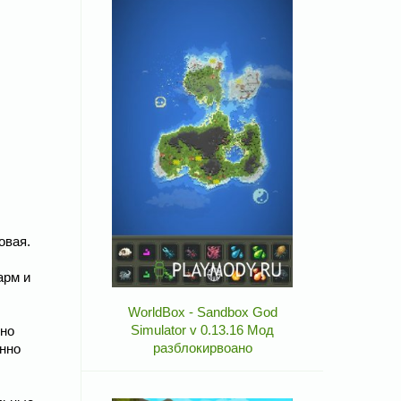
овая.
арм и
WorldBox - Sandbox God
Simulator v 0.13.16 Мод
нно
разблокирвоано
янно