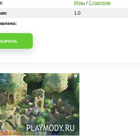
р:
Игры
/
Стратегии
ия:
1.0
овлено:
качать