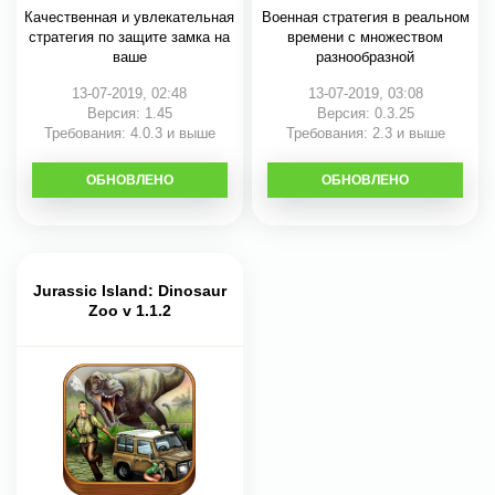
Качественная и увлекательная
Военная стратегия в реальном
стратегия по защите замка на
времени с множеством
ваше
разнообразной
13-07-2019, 02:48
13-07-2019, 03:08
Версия: 1.45
Версия: 0.3.25
Требования: 4.0.3 и выше
Требования: 2.3 и выше
ОБНОВЛЕНО
СКАЧАТЬ
ОБНОВЛЕНО
СКАЧАТЬ
Jurassic Island: Dinosaur
Zoo v 1.1.2