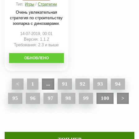
Тип:
Игры
/
Стратегии
Очень увлекательная
стратегия по строительству
зоопарка с динозаврами.
14-07-2019, 00:01
Версия: 1.1.2
Требования: 2.3 и выше
ОБНОВЛЕНО
СКАЧАТЬ
<
1
...
91
92
93
94
95
96
97
98
99
100
>