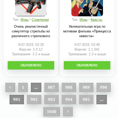
Тип:
Игры
/
Стрелялки
Тип:
Игры
/
Квесты
Очень реалистичный
Увлекательная игра по
симулятор стрельбы из
мотивам фильма «Принцесса
различного стрелкового
невеста».
9-07-2019, 03:28
9-07-2019, 03:40
Версия: 1.0.12
Версия: 1.1.041
Требования: 3.2 и выше
Требования: 2.3 и выше
ОБНОВЛЕНО
СКАЧАТЬ
ОБНОВЛЕНО
СКАЧАТЬ
<
1
...
987
988
989
990
991
992
993
994
995
...
1040
>