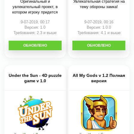
Оригинальный и
Увлекательная стратегия на
увлекательный проект, в
тему обороны замка!
котором игроку придется
9-07-2019, 00:17
9-07-2019, 00:16
Версия: 1.0
Версия: 1.0.0
Требования: 2.3 и выше
Требования: 4.1 и выше
ОБНОВЛЕНО
СКАЧАТЬ
ОБНОВЛЕНО
СКАЧАТЬ
Under the Sun - 4D puzzle
All My Gods v 1.2 Полная
game v 1.0
версия