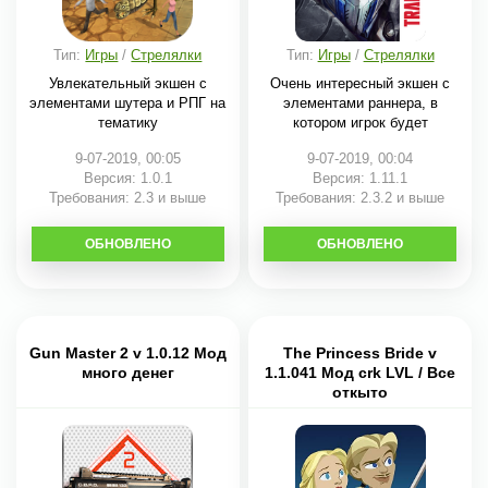
Тип:
Игры
/
Стрелялки
Тип:
Игры
/
Стрелялки
Увлекательный экшен с
Очень интересный экшен с
элементами шутера и РПГ на
элементами раннера, в
тематику
котором игрок будет
9-07-2019, 00:05
9-07-2019, 00:04
Версия: 1.0.1
Версия: 1.11.1
Требования: 2.3 и выше
Требования: 2.3.2 и выше
ОБНОВЛЕНО
СКАЧАТЬ
ОБНОВЛЕНО
СКАЧАТЬ
Gun Master 2 v 1.0.12 Мод
The Princess Bride v
много денег
1.1.041 Мод crk LVL / Все
откыто