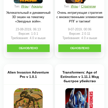
Тип:
Игры
/
Аркады
Тип:
Игры
/
Стратегии
Увлекательный и динамичный
Очень интригующая стратегия
3D экшен на тематику
с множественными элементами
«Звездных войн».
РПГ и тактики!
23-08-2019, 06:13
9-07-2019, 00:06
Версия: 1.0.1
Версия: 2.0.11
Требования: 4.0 и выше
Требования: 4.0 и выше
ОБНОВЛЕНО
СКАЧАТЬ
ОБНОВЛЕНО
СКАЧАТЬ
Alien Invasion Adventure
Transformers: Age of
Pro v 1.0.1
Extinction v 1.11.1 Мод
быстрое убийство