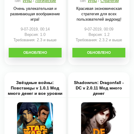
Тип:
Игры
/
Логические
Тип:
Игры
/
Стратегии
Очень увлекательная и
Красивая экономическая
развивающая воображение
стратегия для всех
игра!
пользователей андроид!
9-07-2019, 00:14
9-07-2019, 00:09
Версия: 1.0
Версия: 1.2
Требования: 2.3 и выше
Требования: 2.3.2 и выше
ОБНОВЛЕНО
СКАЧАТЬ
ОБНОВЛЕНО
СКАЧАТЬ
Звёздные войны:
Shadowrun: Dragonfall -
Повстанцы v 1.0.1 Мод
DC v 2.0.11 Мод много
много денег и все уровни
денег
открыты