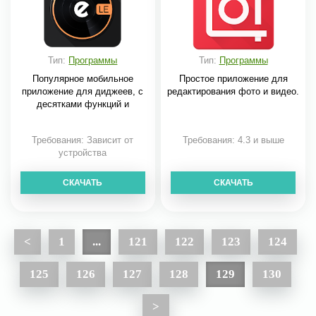
Тип:
Программы
Тип:
Программы
Популярное мобильное
Простое приложение для
приложение для диджеев, с
редактирования фото и видео.
десятками функций и
Требования: Зависит от
Требования: 4.3 и выше
устройства
СКАЧАТЬ
СКАЧАТЬ
<
1
...
121
122
123
124
125
126
127
128
129
130
>