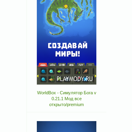
WorldBox - Симулятор Бога v
0.21.1 Мод все
открыто/premium