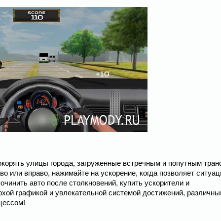
 покорять улицы города, загруженные встречным и попутным тран
о или вправо, нажимайте на ускорение, когда позволяет ситуац
очинить авто после столкновений, купить ускорители и
охой графикой и увлекательной системой достижений, различны
цессом!