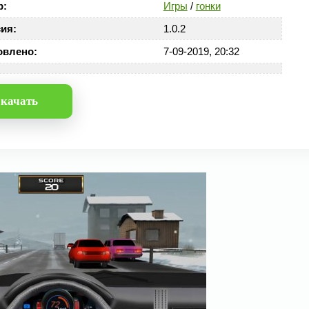
р:
Игры
/
гонки
ия:
1.0.2
овлено:
7-09-2019, 20:32
качать