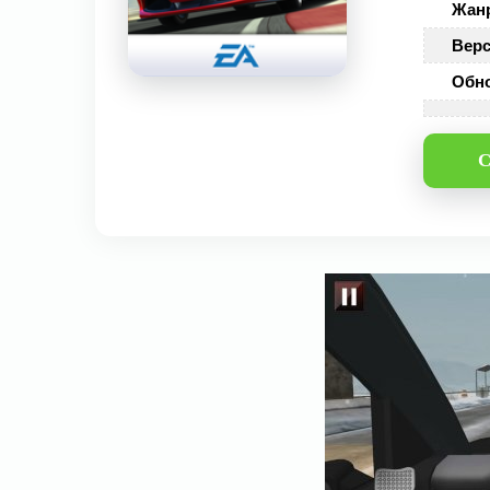
Жан
Верс
Обн
С