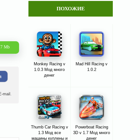
ПОХОЖИЕ
.7 Mb
Monkey Racing v
Mad Hill Racing v
1.0.3 Мод много
1.0.2
денег
я
-mail.
Thumb Car Racing v
Powerboat Racing
1.3 Мод все
3D v 1.7 Мод много
машины куплены и
денег