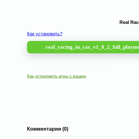
Real Rac
Как установить?
real_racing_in_car_v1_0_2_full_playmo
Как установить игры с кэшем
Комментарии (0)