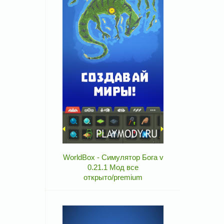
WorldBox - Симулятор Бога v
0.21.1 Мод все
открыто/premium