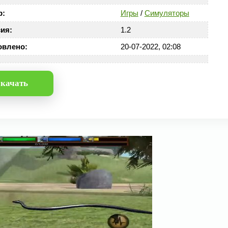
р:
Игры
/
Симуляторы
ия:
1.2
овлено:
20-07-2022, 02:08
качать