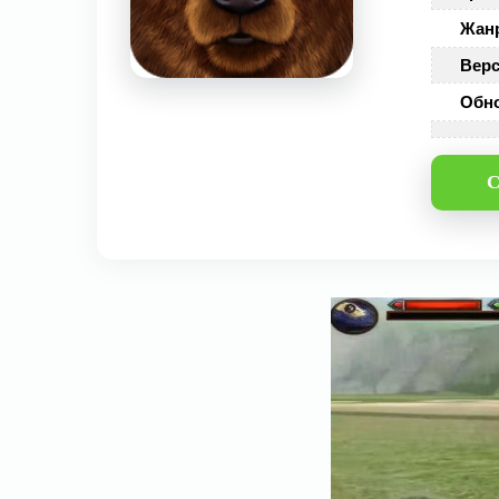
Жан
Верс
Обн
С