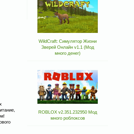
WildCraft: Симулятор Жизни
Зверей Онлайн v1.1 (Мод
много денег)
х
итание,
ROBLOX v2.351.232950 Мод
ом!
много роблоксов
ового