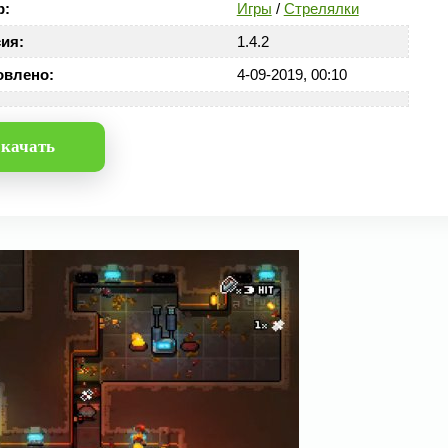
р:
Игры
/
Стрелялки
ия:
1.4.2
овлено:
4-09-2019, 00:10
качать