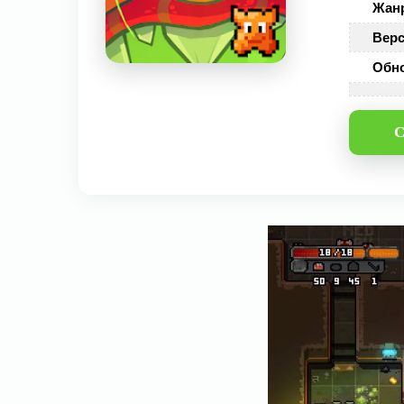
Жан
Верс
Обн
С