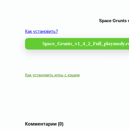
Space Grunts 
Как установить?
Space_Grunts_v1_4_2_Full_playmody.r
Как установить игры с кэшем
Комментарии (0)