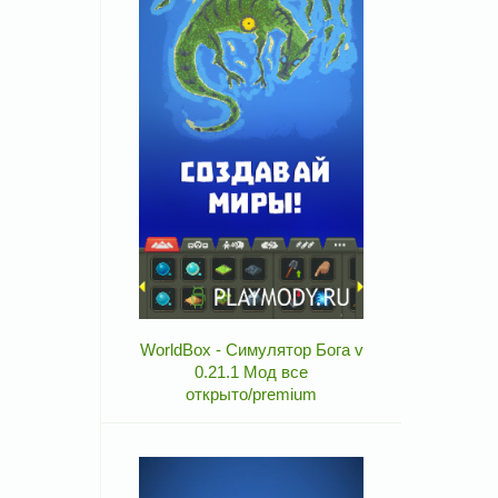
WorldBox - Симулятор Бога v
0.21.1 Мод все
открыто/premium