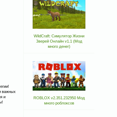
WildCraft: Симулятор Жизни
Зверей Онлайн v1.1 (Мод
много денег)
егии!
и важных
я и
ROBLOX v2.351.232950 Мод
ы!
много роблоксов