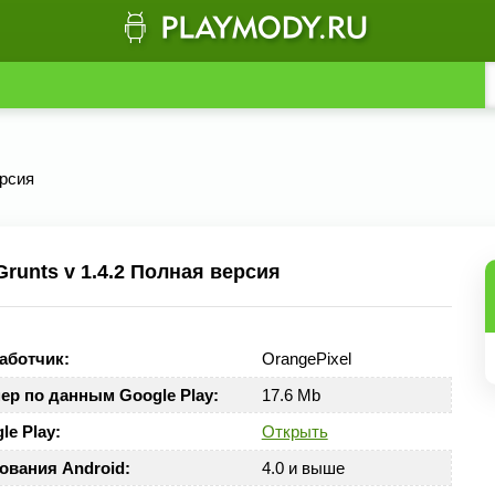
ерсия
runts v 1.4.2 Полная версия
аботчик:
OrangePixel
ер по данным Google Play:
17.6 Mb
le Play:
Открыть
ования Android:
4.0 и выше