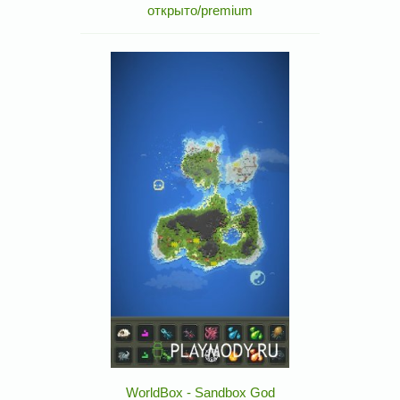
открыто/premium
WorldBox - Sandbox God