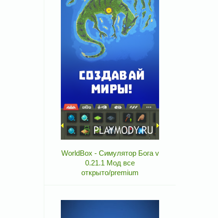
WorldBox - Симулятор Бога v
0.21.1 Мод все
открыто/premium