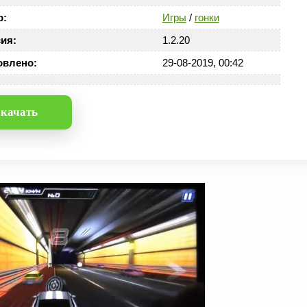
р:
Игры
/
гонки
ия:
1.2.20
овлено:
29-08-2019, 00:42
качать