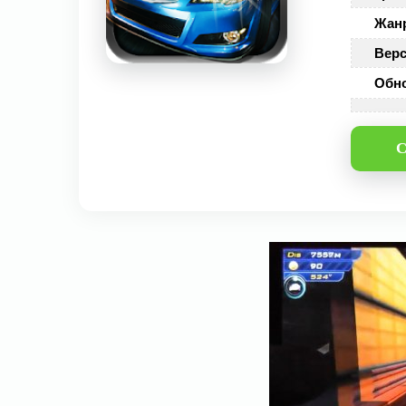
Жан
Верс
Обн
С