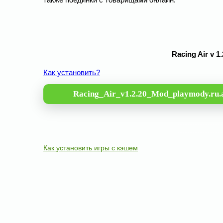
Racing Air v 
Как установить?
Racing_Air_v1.2.20_Mod_playmody.ru.
Как установить игры с кэшем