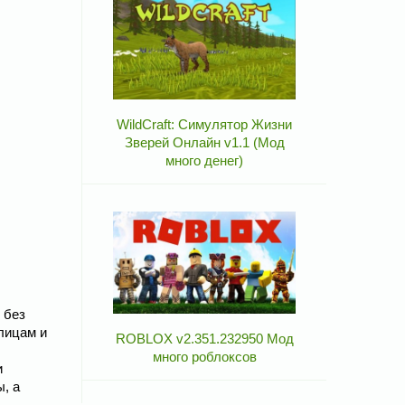
WildCraft: Симулятор Жизни
Зверей Онлайн v1.1 (Мод
много денег)
 без
лицам и
ROBLOX v2.351.232950 Мод
много роблоксов
и
, а