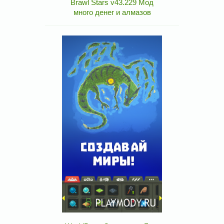
Brawl Stars v43.229 Мод
много денег и алмазов