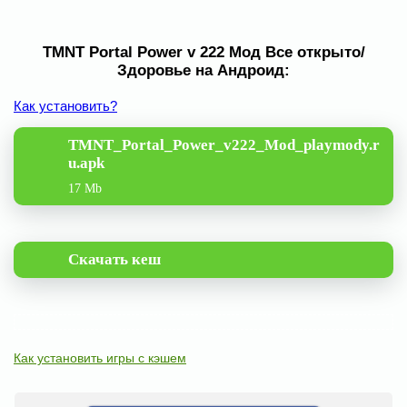
TMNT Portal Power v 222 Мод Все открыто/
Здоровье на Андроид:
Как установить?
TMNT_Portal_Power_v222_Mod_playmody.r
u.apk
17 Mb
Скачать кеш
Как установить игры с кэшем