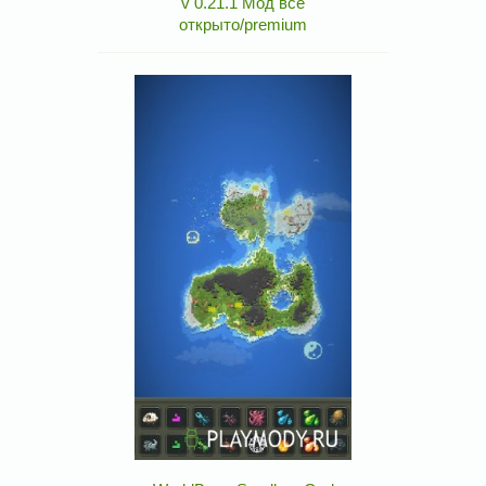
v 0.21.1 Мод все
открыто/premium