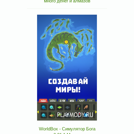
много денег и алмазов
WorldBox - Симулятор Бога