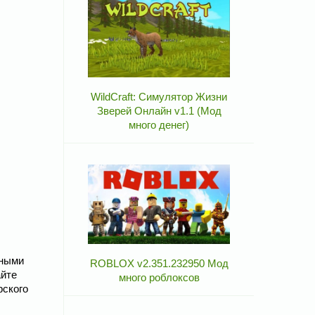
WildCraft: Симулятор Жизни
Зверей Онлайн v1.1 (Мод
много денег)
чными
ROBLOX v2.351.232950 Мод
айте
много роблоксов
рского