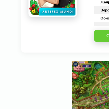
Жан
Верс
Обн
С