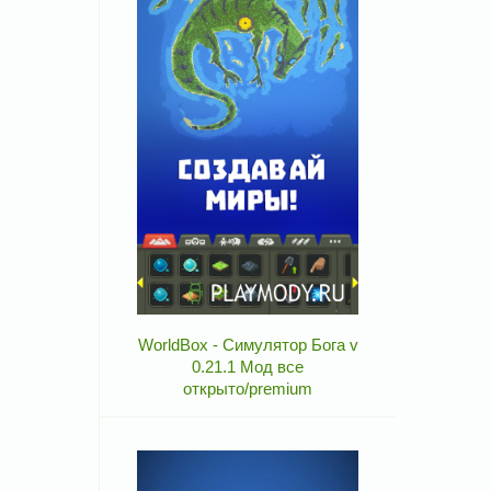
WorldBox - Симулятор Бога v
0.21.1 Мод все
открыто/premium