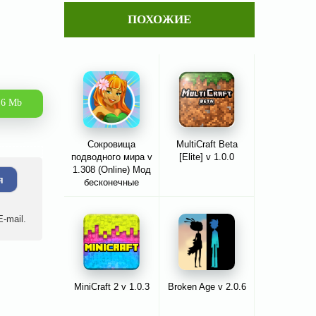
ПОХОЖИЕ
.6 Mb
Сокровища
MultiCraft Beta
подводного мира v
[Elite] v 1.0.0
1.308 (Online) Мод
я
бесконечные
монеты и энергия
-mail.
MiniCraft 2 v 1.0.3
Broken Age v 2.0.6