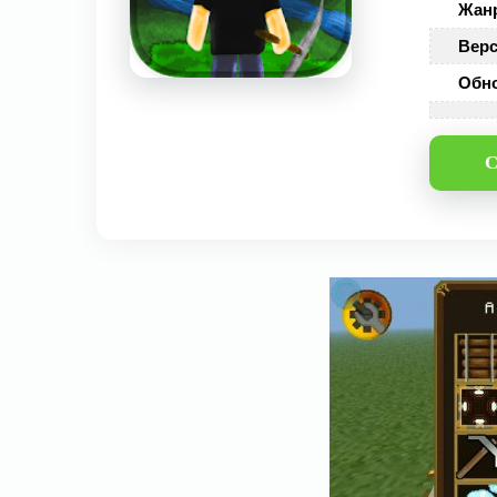
Жан
Верс
Обн
С