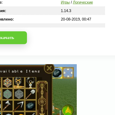
р:
Игры
/
Логические
ия:
1.14.3
овлено:
20-08-2019, 00:47
качать