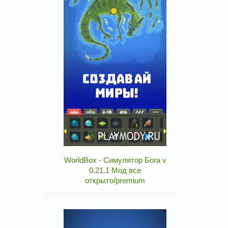
WorldBox - Симулятор Бога v
0.21.1 Мод все
открыто/premium