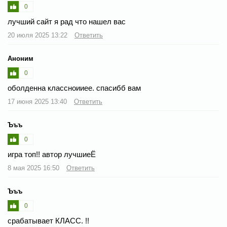
0
лучший сайт я рад что нашел вас
20 июля 2025 13:22
Ответить
Аноним
0
оболденна классноииее. спасибб вам
17 июня 2025 13:40
Ответить
Ъъъ
0
игра топ!! автор лучшиеЁ
8 мая 2025 16:50
Ответить
Ъъъ
0
срабатывает КЛАСС. !!