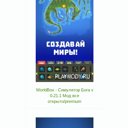
WorldBox - Симулятор Бога v
0.21.1 Мод все
открыто/premium