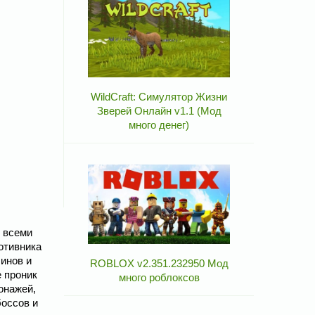
WildCraft: Симулятор Жизни
Зверей Онлайн v1.1 (Мод
много денег)
ь всеми
отивника
инов и
ROBLOX v2.351.232950 Мод
е проник
много роблоксов
онажей,
боссов и