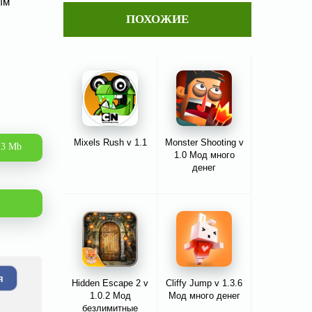
ым
ПОХОЖИЕ
Mixels Rush v 1.1
Monster Shooting v
.3 Mb
1.0 Мод много
денег
я
Hidden Escape 2 v
Cliffy Jump v 1.3.6
1.0.2 Мод
Мод много денег
безлимитные