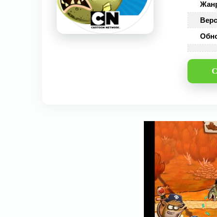
Жан
Верс
Обн
С