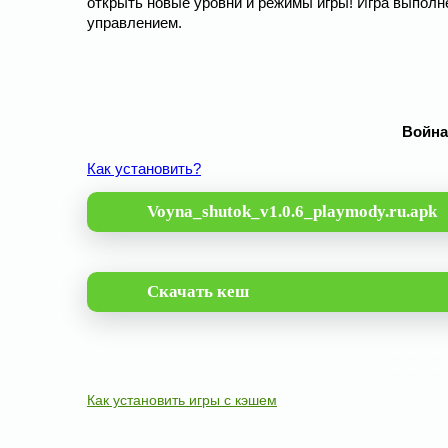
открыть новые уровни и режимы игры! Игра выполн
управлением.
Война
Как установить?
Voyna_shutok_v1.0.6_playmody.ru.apk
Скачать кеш
Как установить игры с кэшем