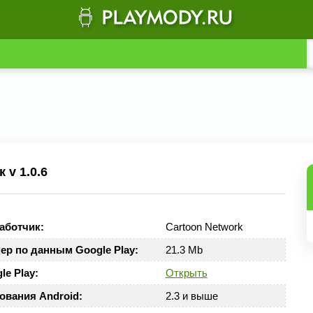
v 1.0.6
аботчик:
Cartoon Network
ер по данным Google Play:
21.3 Mb
le Play:
Открыть
ования Android:
2.3 и выше