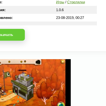
р:
Игры
/
Стрелялки
ия:
1.0.6
овлено:
23-08-2019, 00:27
качать