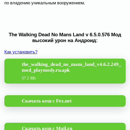
по владению уникальным вооружением.
The Walking Dead No Mans Land v 6.5.0.576 Мод
высокий урон на Андроид:
Как установить?
the_walking_dead_no_mans_land_v4.6.2.249_
mod_playmody.ru.apk
57.2 Mb
Скачать кеш с Fex.net
Скачать кеш с Mail.ru