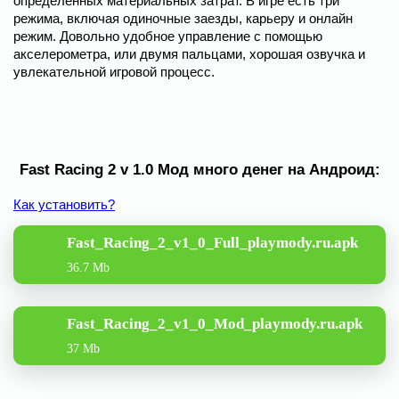
определенных материальных затрат. В игре есть три
режима, включая одиночные заезды, карьеру и онлайн
режим. Довольно удобное управление с помощью
акселерометра, или двумя пальцами, хорошая озвучка и
увлекательной игровой процесс.
Fast Racing 2 v 1.0 Мод много денег на Андроид:
Как установить?
Fast_Racing_2_v1_0_Full_playmody.ru.apk
36.7 Mb
Fast_Racing_2_v1_0_Mod_playmody.ru.apk
37 Mb