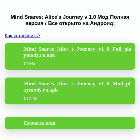
Mind Snares: Alice's Journey v 1.0 Мод Полная
версия / Все открыто на Андроид:
Как установить?
Mind_Snares_Alice_s_Journey_v1_0_Full_pla
ymody.ru.apk
19 Mb
Mind_Snares_Alice_s_Journey_v1_0_Mod_pl
aymody.ru.apk
10.2 Mb
Скачать кеш