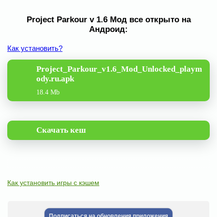
Project Parkour v 1.6 Мод все открыто на
Андроид:
Как установить?
Project_Parkour_v1.6_Mod_Unlocked_playm
ody.ru.apk
18.4 Mb
Скачать кеш
Как установить игры с кэшем
Подписаться на обновления приложения