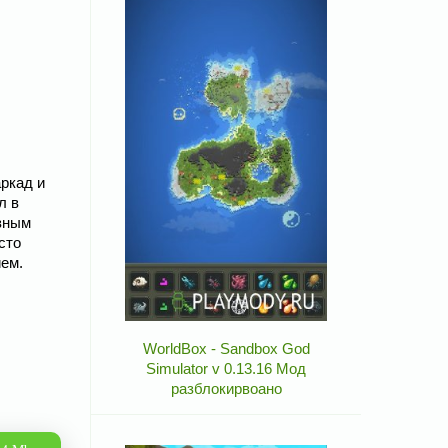
ркад и
л в
азным
сто
ем.
WorldBox - Sandbox God
Simulator v 0.13.16 Мод
разблокирвоано