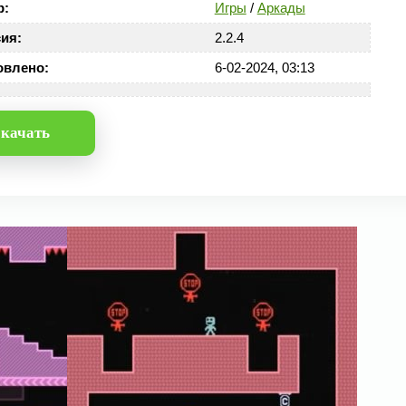
р:
Игры
/
Аркады
ия:
2.2.4
овлено:
6-02-2024, 03:13
качать