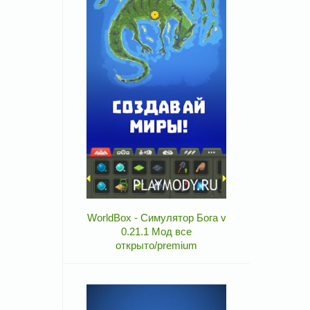
WorldBox - Симулятор Бога v
0.21.1 Мод все
открыто/premium