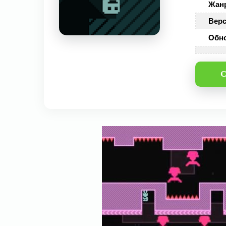
Жан
Верс
Обн
С