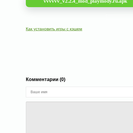
vvvvvv_v2.2.4_mod_playmody.ru.apk
Как установить игры с кэшем
Комментарии (0)