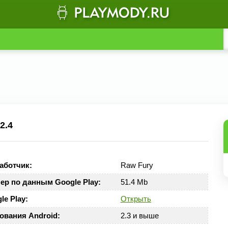
2.4
аботчик:
Raw Fury
ер по данным Google Play:
51.4 Mb
le Play:
Открыть
ования Android:
2.3 и выше