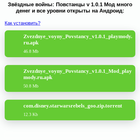
Звёздные войны: Повстанцы v 1.0.1 Мод много
денег и все уровни открыты на Андроид:
Как установить?
Zvezdnye_voyny_Povstancy_v1.0.1_playmody.
ru.apk
46.8 Mb
Zvezdnye_voyny_Povstancy_v1.0.1_Mod_play
mody.ru.apk
50.8 Mb
com.disney.starwarsrebels_goo.zip.torrent
12.3 Kb