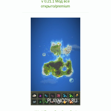
v 0.21.1 Мод все
открыто/premium