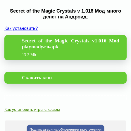
Secret of the Magic Crystals v 1.016 Мод много
денег на Андроид:
Как установить?
Secret_of_the_Magic_Crystals_v1.016_Mod_
playmody.ru.apk
13.2 Mb
Скачать кеш
Как установить игры с кэшем
Подписаться на обновления приложения