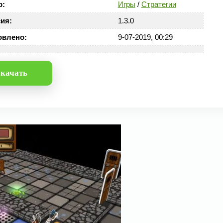
р:
Игры
/
Стратегии
ия:
1.3.0
овлено:
9-07-2019, 00:29
качать