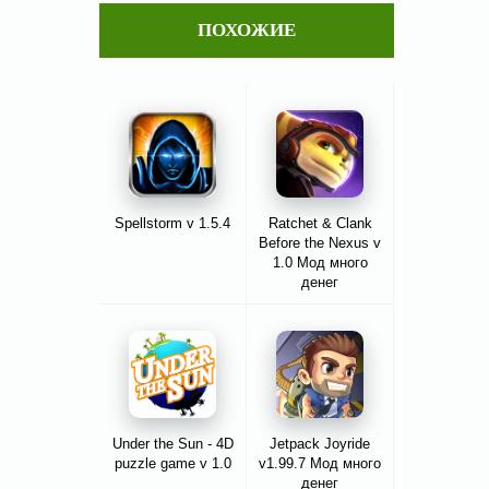
ПОХОЖИЕ
Spellstorm v 1.5.4
Ratchet & Clank
Before the Nexus v
1.0 Мод много
денег
Under the Sun - 4D
Jetpack Joyride
puzzle game v 1.0
v1.99.7 Мод много
денег