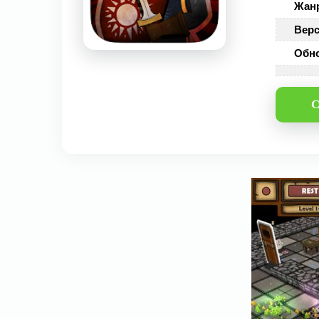
Жан
Верс
Обн
С