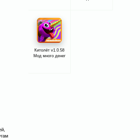
Китолёт v1.0.58
Мод много денег
ей,
угам