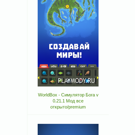
WorldBox - Симулятор Бога v
0.21.1 Мод все
открыто/premium