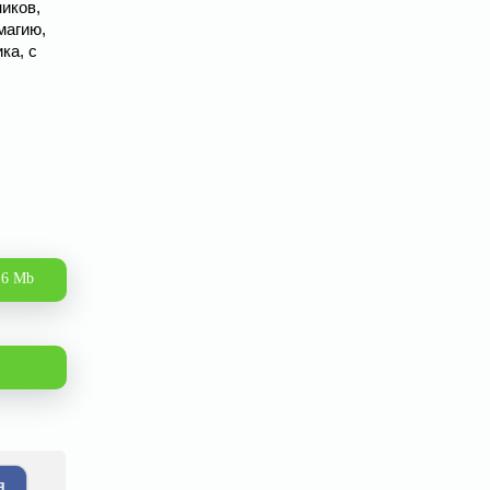
иков,
магию,
ка, с
16 Mb
я