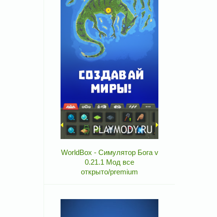
WorldBox - Симулятор Бога v
0.21.1 Мод все
открыто/premium