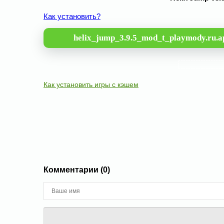
Как установить?
helix_jump_3.9.5_mod_t_playmody.ru.a
Как установить игры с кэшем
Комментарии (0)