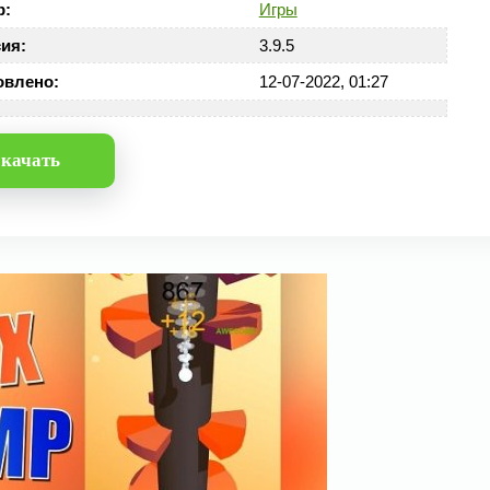
р:
Игры
ия:
3.9.5
овлено:
12-07-2022, 01:27
качать