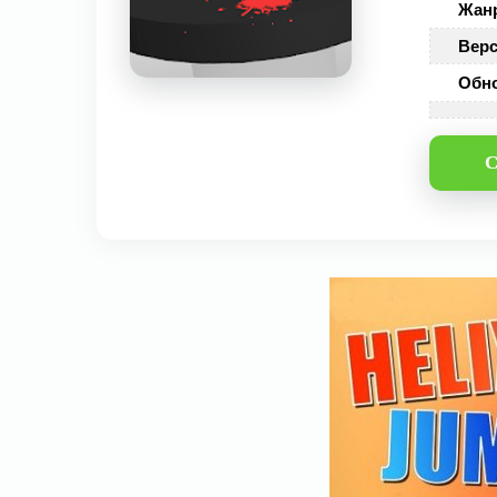
Жан
Верс
Обн
С