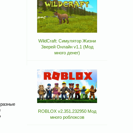
WildCraft: Симулятор Жизни
Зверей Онлайн v1.1 (Мод
много денег)
бразные
е
ROBLOX v2.351.232950 Мод
о
много роблоксов