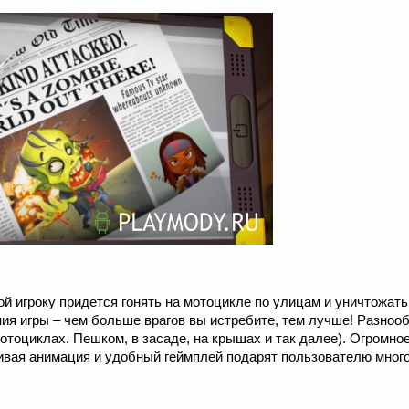
орой игроку придется гонять на мотоцикле по улицам и уничтожать
ния игры – чем больше врагов вы истребите, тем лучше! Разноо
отоциклах. Пешком, в засаде, на крышах и так далее). Огромно
сивая анимация и удобный геймплей подарят пользователю мног