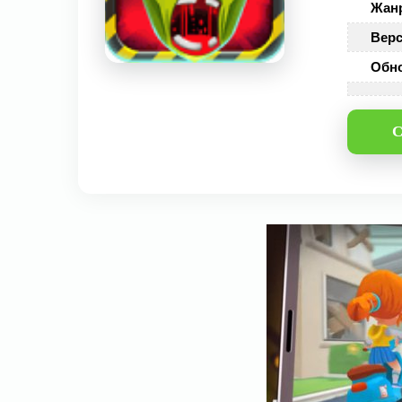
Жан
Верс
Обн
С