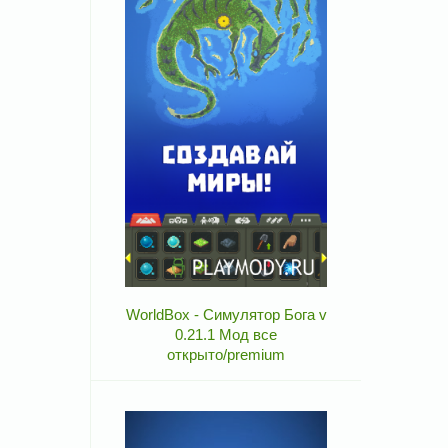
WorldBox - Симулятор Бога v
0.21.1 Мод все
открыто/premium