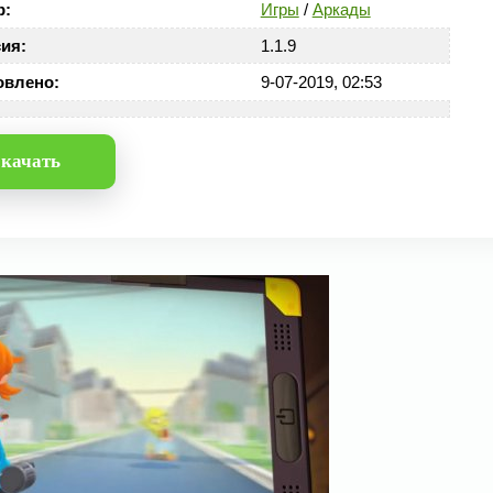
р:
Игры
/
Аркады
ия:
1.1.9
овлено:
9-07-2019, 02:53
качать