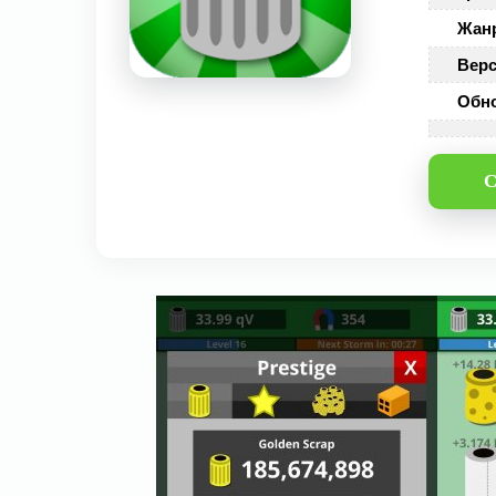
Жан
Верс
Обн
С