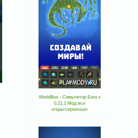
WorldBox - Симулятор Бога v
0.21.1 Мод все
открыто/premium