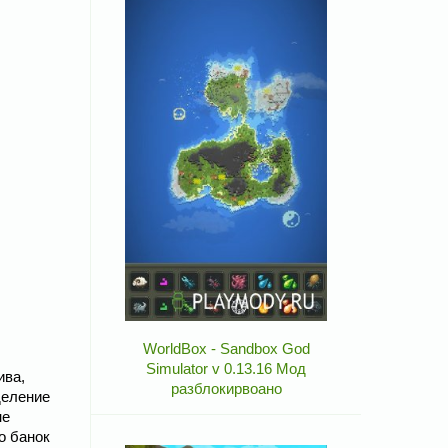
WorldBox - Sandbox God
Simulator v 0.13.16 Мод
ива,
разблокирвоано
деление
не
о банок