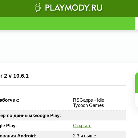
 2 v 10.6.1
аботчик:
RSGapps - Idle
Tycoon Games
ер по данным Google Play:
le Play:
Открыть
ования Android:
2.3 и выше