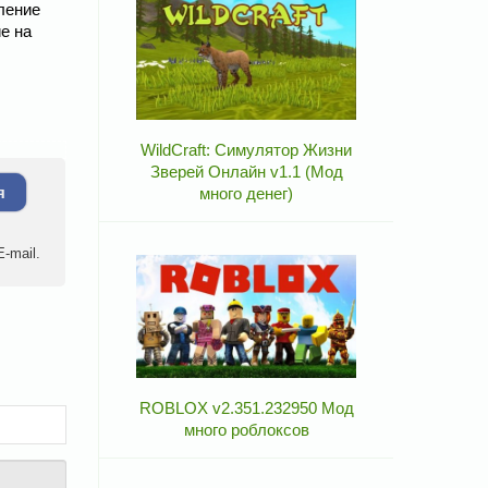
ление
е на
WildCraft: Симулятор Жизни
Зверей Онлайн v1.1 (Мод
я
много денег)
-mail.
ROBLOX v2.351.232950 Мод
много роблоксов