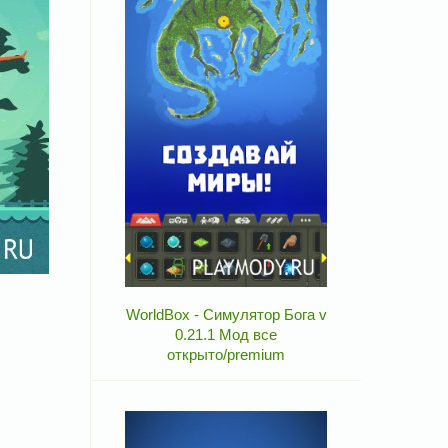
WorldBox - Симулятор Бога v
0.21.1 Мод все
открыто/premium