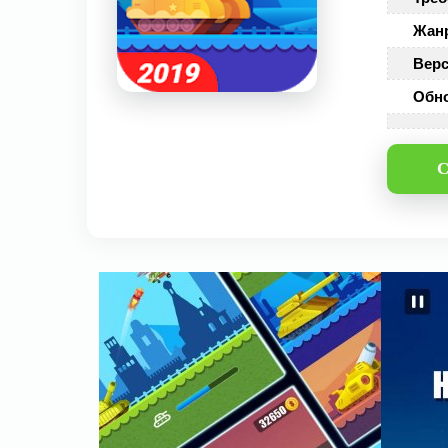
Жан
Верс
Обн
С