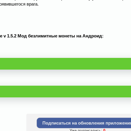
оявившегося врага.
me v 1.5.2 Мод безлимитные монеты на Андроид:
Подписаться на обновления приложени
Уже подписались:
0