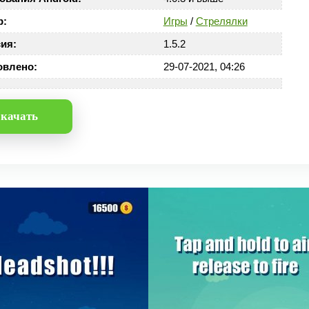
р:
Игры
/
Стрелялки
ия:
1.5.2
овлено:
29-07-2021, 04:26
качать