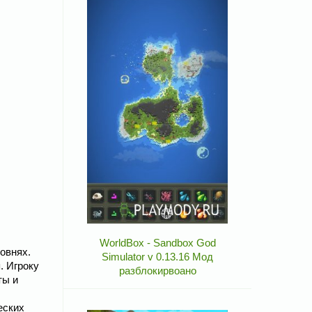
WorldBox - Sandbox God
овнях.
Simulator v 0.13.16 Мод
. Игроку
разблокирвоано
ты и
еских