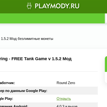
 v 1.5.2 Мод безлимитные монеты
ing - FREE Tank Game v 1.5.2 Мод
аботчик:
Round Zero
ер по данным Google Play:
le Play:
Открыть
ования Android:
4.0.3 и выше