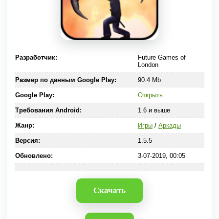
Разработчик:
Future Games of
London
Размер по данным Google Play:
90.4 Mb
Google Play:
Открыть
Требования Android:
1.6 и выше
Жанр:
Игры
/
Аркады
Версия:
1.5.5
Обновлено:
3-07-2019, 00:05
Скачать