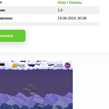
р:
Игры
/
Аркады
ия:
1.0
овлено:
19-06-2019, 00:38
качать