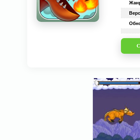
Жан
Верс
Обн
С