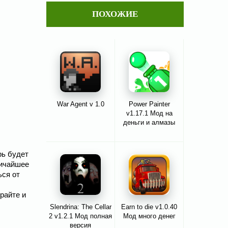
ПОХОЖИЕ
War Agent v 1.0
Power Painter
v1.17.1 Мод на
деньги и алмазы
рь будет
личайшее
ься от
райте и
Slendrina: The Cellar
Earn to die v1.0.40
2 v1.2.1 Мод полная
Мод много денег
версия