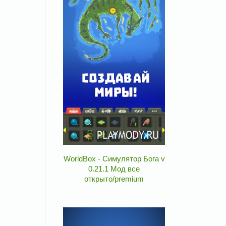
WorldBox - Симулятор Бога v
0.21.1 Мод все
открыто/premium