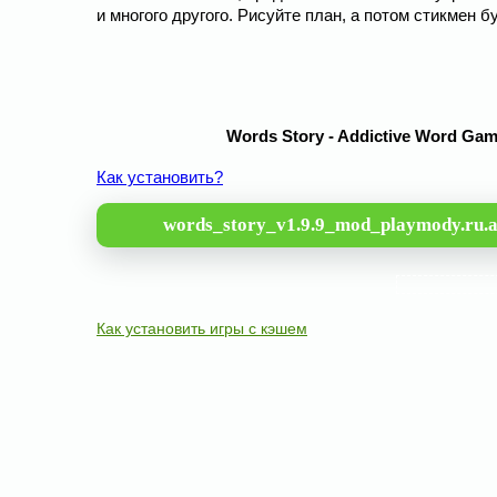
и многого другого. Рисуйте план, а потом стикмен б
Words Story - Addictive Word Ga
Как установить?
words_story_v1.9.9_mod_playmody.ru.
Как установить игры с кэшем