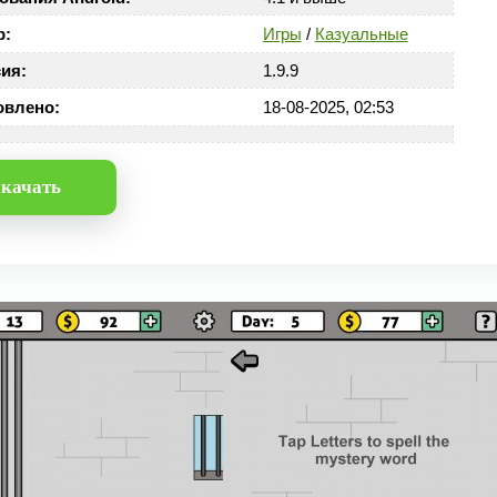
р:
Игры
/
Казуальные
ия:
1.9.9
овлено:
18-08-2025, 02:53
качать