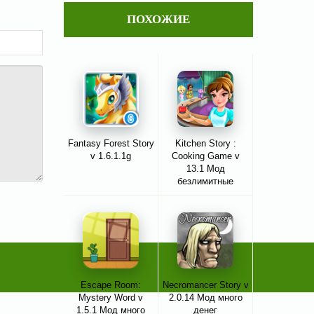
ПОХОЖИЕ
Fantasy Forest Story
Kitchen Story :
v 1.6.1.1g
Cooking Game v
13.1 Мод
безлимитные
диаманты
Escape Room:
Necromancer Story v
Mystery Word v
2.0.14 Мод много
1.5.1 Мод много
денег