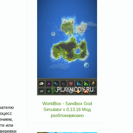
WorldBox - Sandbox God
ователю
Simulator v 0.13.16 Мод
роцесс
разблокирвоано
ением,
те или
 веревки