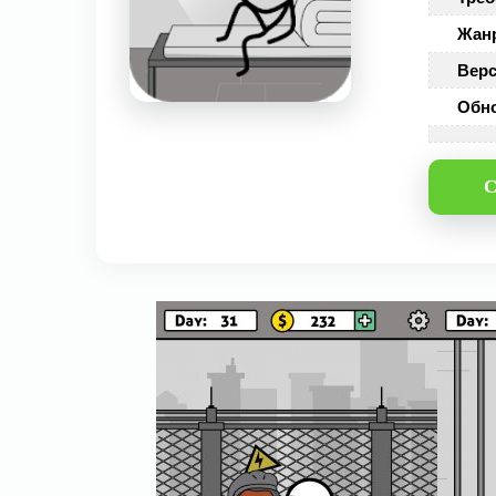
Жан
Верс
Обн
С