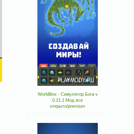
WorldBox - Симулятор Бога v
0.21.1 Мод все
открыто/premium