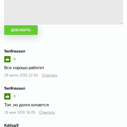
9ап8гвазшп
0
Все хорошо работет
28 июля 2026 22:54
Ответить
9ап8гвазшп
0
Топ ,но долго кочается
19 мая 2026 16:05
Ответить
Kdjfsaj9