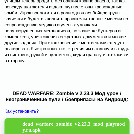
улицам теперь бродить без оружия крайне опасно, так как
повсюду шатаются и издают жуткие стоны кровожадные
зомби. Игрок воплотится в роли одного из бойцов групп
зачистки и будет выполнять правительственные миссии по
сопровождению медиков и ученых улочками
полуразрушенных мегаполисов, по зачистке бункеров и
комплексов, уничтожению секретных документов и многие
другие задания. При столкновении с мертвецами следует
реагировать быстро и жестко, стреляя им в голову и в грудь
из винтовок, ружей и пулеметов, кидая гранату и отскакивая
в сторону.
DEAD WARFARE: Zombie v 2.23.3 Мод урон /
неограниченные пули / боеприпасы на Андроид:
Как установить?
dead_warfare_zombie_v2.23.3_mod_playmod
y.ru.apk