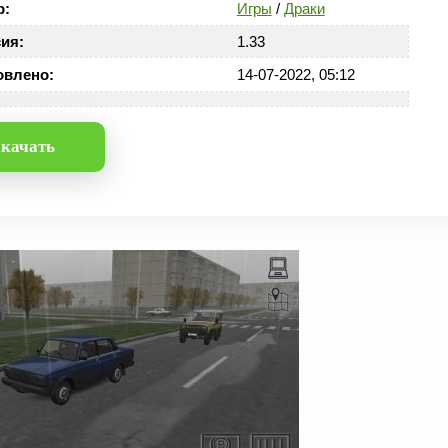
р:
Игры
/
Драки
ия:
1.33
овлено:
14-07-2022, 05:12
качать