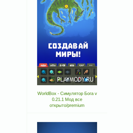
WorldBox - Симулятор Бога v
0.21.1 Мод все
открыто/premium