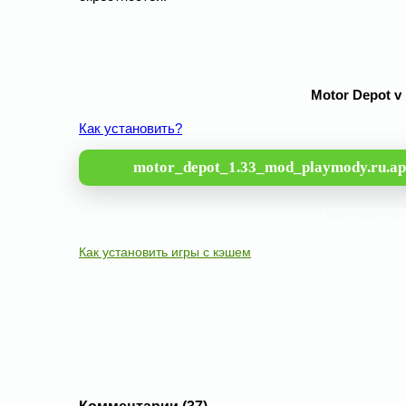
Motor Depot v
Как установить?
motor_depot_1.33_mod_playmody.ru.a
Как установить игры с кэшем