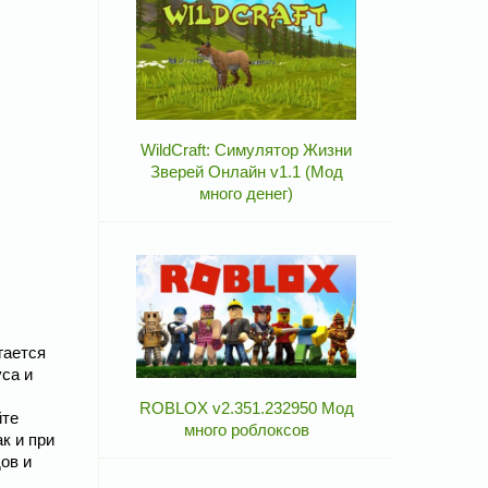
WildCraft: Симулятор Жизни
Зверей Онлайн v1.1 (Мод
много денег)
гается
уса и
ROBLOX v2.351.232950 Мод
йте
много роблоксов
к и при
ов и