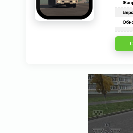
Жан
Верс
Обн
С