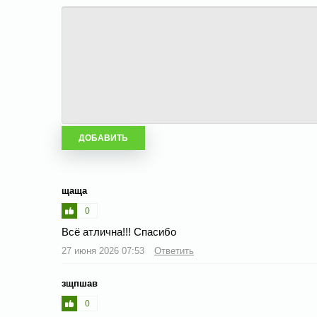
щаща
0
Всё атлична!!! Спасибо
27 июня 2026 07:53
Ответить
зщпшав
0