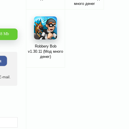
много денег
.8 Mb
Robbery Bob
v1.30.11 (Мод много
денег)
я
-mail.