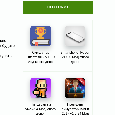
ПОХОЖИЕ
ного
ы будете
Симулятор
Smartphone Tycoon
купать
Писателя 2 v1.1.0
v1.0.0 Мод много
Мод много денег
денег
The Escapists
Президент
v626294 Мод много
симулятор жизни
денег
2017 v1.0.24 Мод