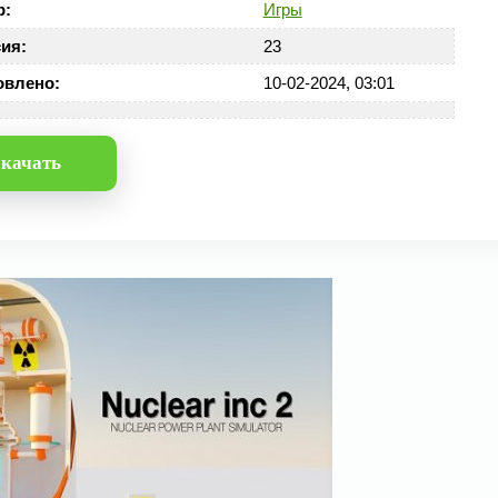
р:
Игры
ия:
23
овлено:
10-02-2024, 03:01
качать