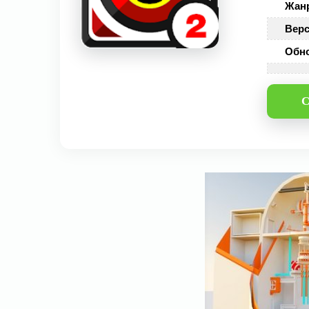
Жан
Верс
Обн
С