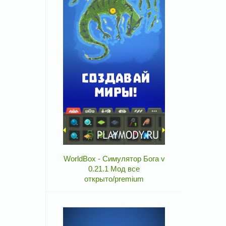
WorldBox - Симулятор Бога v
0.21.1 Мод все
открыто/premium