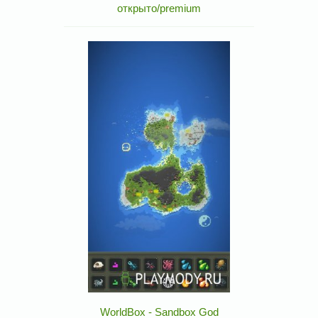
открыто/premium
WorldBox - Sandbox God