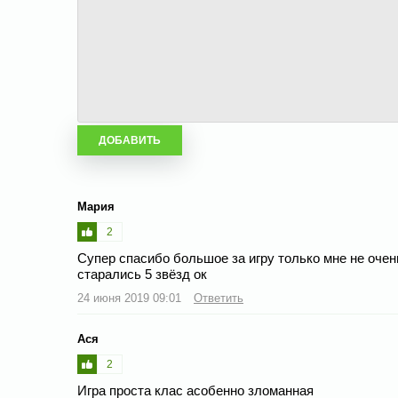
Мария
2
Супер спасибо большое за игру только мне не оче
старались 5 звёзд ок
24 июня 2019 09:01
Ответить
Ася
2
Игра проста клас асобенно зломанная