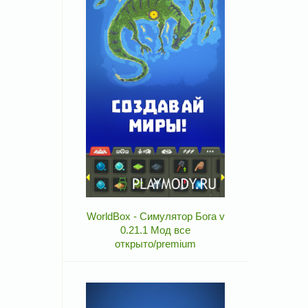
WorldBox - Симулятор Бога v
0.21.1 Мод все
открыто/premium