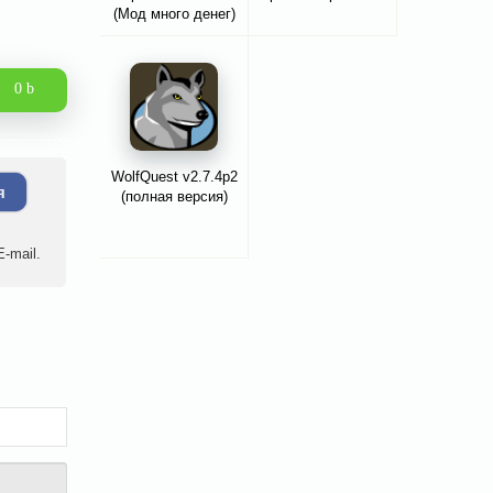
(Мод много денег)
0 b
WolfQuest v2.7.4p2
я
(полная версия)
-mail.