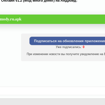
нлайн v1.2 (Мод много денег) на Андроид:
mody.ru.apk
Подписаться на обновления приложени
Уже подписались:
0
При изменении новости вы получите уведомление на E