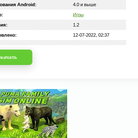
ования Android:
4.0 и выше
р:
Игры
ия:
1.2
овлено:
12-07-2022, 02:37
качать