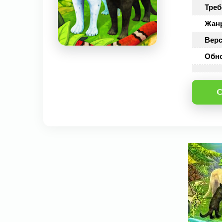
Треб
Жан
Верс
Обн
С