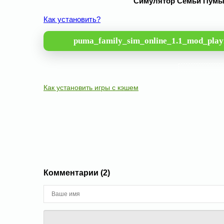
Симулятор Семьи Пумы О
Как установить?
puma_family_sim_online_1.1_mod_play
Как установить игры с кэшем
Комментарии (2)