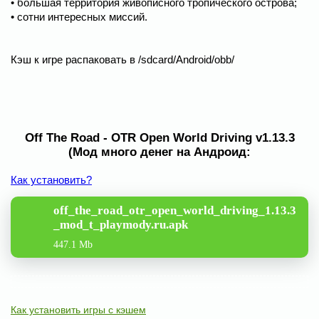
• большая территория живописного тропического острова;
• сотни интересных миссий.
Кэш к игре распаковать в /sdcard/Android/obb/
Off The Road - OTR Open World Driving v1.13.3
(Мод много денег на Андроид:
Как установить?
off_the_road_otr_open_world_driving_1.13.3
_mod_t_playmody.ru.apk
447.1 Mb
Как установить игры с кэшем