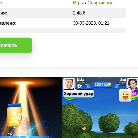
р:
Игры
/
Спортивные
ия:
2.48.6
овлено:
30-03-2023, 01:21
качать