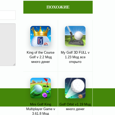
ПОХОЖИЕ
King of the Course
My Golf 3D FULL v
Golf v 2.2 Мод
1.23 Мод все
много денег
открыто
Mini Golf King
Golf Orbit v1.19 Мод
Multiplayer Game v
много денег
3.61.8 Мод