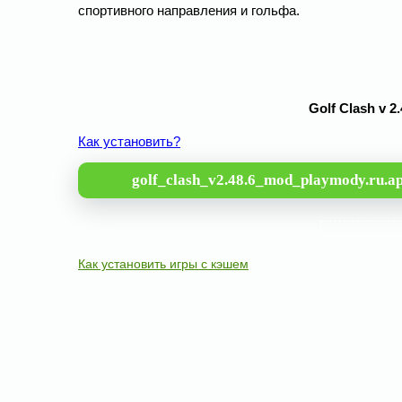
спортивного направления и гольфа.
Golf Clash v 
Как установить?
golf_clash_v2.48.6_mod_playmody.ru.a
Как установить игры с кэшем