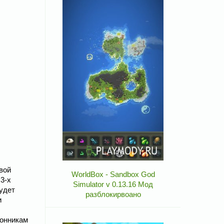
вой
WorldBox - Sandbox God
3-х
Simulator v 0.13.16 Мод
будет
разблокирвоано
и
лонникам