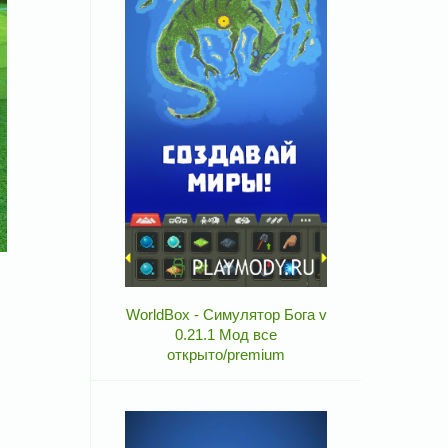
WorldBox - Симулятор Бога v
0.21.1 Мод все
открыто/premium