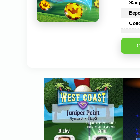
Жан
Верс
Обн
С