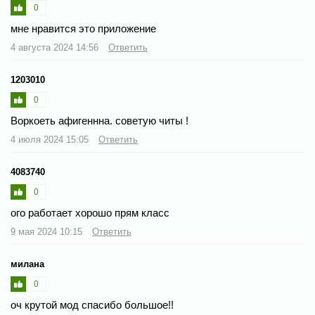
0
мне нравится это приложение
4 августа 2024 14:56
Ответить
1203010
0
Воркоеть афигеннна. советую читы !
4 июля 2024 15:05
Ответить
4083740
0
ого работает хорошо прям класс
9 мая 2024 10:15
Ответить
милана
0
оч крутой мод спасибо большое!!