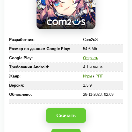
Разработчик:
Com2uS
Размер по данным Google Play:
54.6 Mb
Google Play:
Открыть
Требования Android:
4.1 и выше
Жанр:
Игры
/
РПГ
Версия:
2.5.9
Обновлено:
29-11-2023, 02:09
Скачать