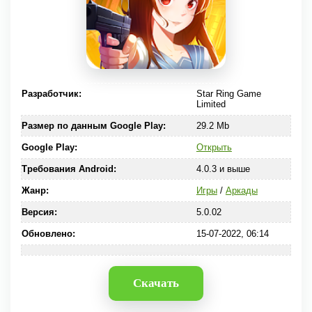
Разработчик:
Star Ring Game
Limited
Размер по данным Google Play:
29.2 Mb
Google Play:
Открыть
Требования Android:
4.0.3 и выше
Жанр:
Игры
/
Аркады
Версия:
5.0.02
Обновлено:
15-07-2022, 06:14
Скачать