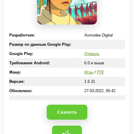
Разработчик:
Asmodee Digital
Размер по данным Google Play:
Google Play:
Открыть
Требования Android:
6.0 и выше
Жанр:
Игры
/
РПГ
Версия:
1.6.31
Обновлено:
27-03-2022, 00:42
Скачать