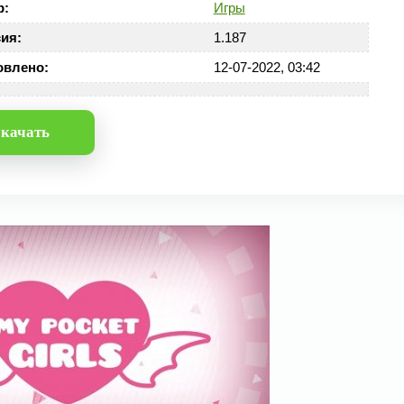
р:
Игры
ия:
1.187
овлено:
12-07-2022, 03:42
качать