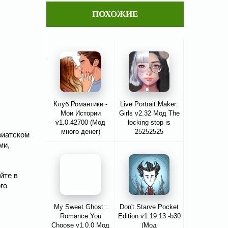
ПОХОЖИЕ
Клуб Романтики -
Live Portrait Maker:
Мои Истории
Girls v2.32 Мод The
v1.0.42700 (Мод
locking stop is
много денег)
25252525
зиатском
ми,
йте в
го
My Sweet Ghost :
Don't Starve Pocket
Romance You
Edition v1.19.13 -b30
Choose v1.0.0 Мод
(Мод