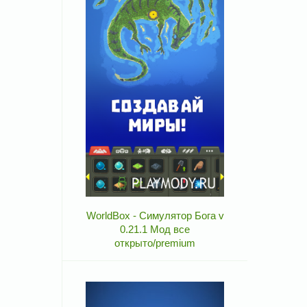
WorldBox - Симулятор Бога v
0.21.1 Мод все
открыто/premium