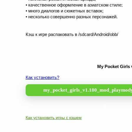
• качественное оформление в азиатском стиле;
• много диалогов и сюжетных вставок;
• несколько совершенно разных персонажей.
Кэш к игре распаковать в /sdcard/Android/obb/
My Pocket Girls
Как установить?
my_pocket_girls_v1.180_mod_playmody
Как установить игры с кэшем