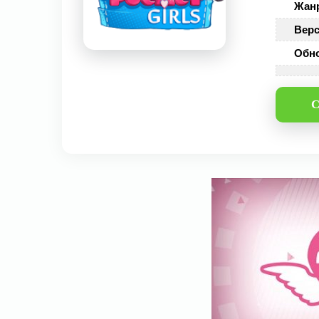
Жан
Верс
Обн
С