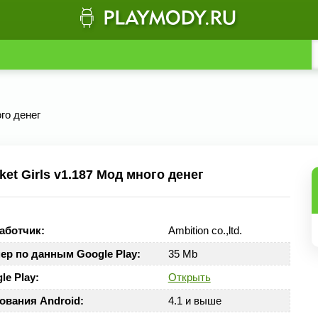
го денег
t Girls v1.187 Мод много денег
аботчик:
Ambition co.,ltd.
ер по данным Google Play:
35 Mb
le Play:
Открыть
ования Android:
4.1 и выше