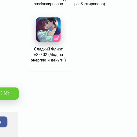
разблокировано
разблокировано)
Сладкий Флирт
v2.0.32 (Мод на
энергию и деньги )
35 Mb
я