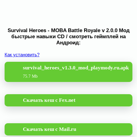
Survival Heroes - MOBA Battle Royale v 2.0.0 Мод
быстрые навыки CD / смотреть геймплей на
Андроид:
Как установить?
survival_heroes_v1.3.0_mod_playmody.ru.apk
75.7 Mb
Скачать кеш с Fex.net
Скачать кеш с Mail.ru