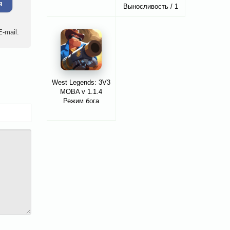
я
Выносливость / 1
уровень
-mail.
West Legends: 3V3
MOBA v 1.1.4
Режим бога