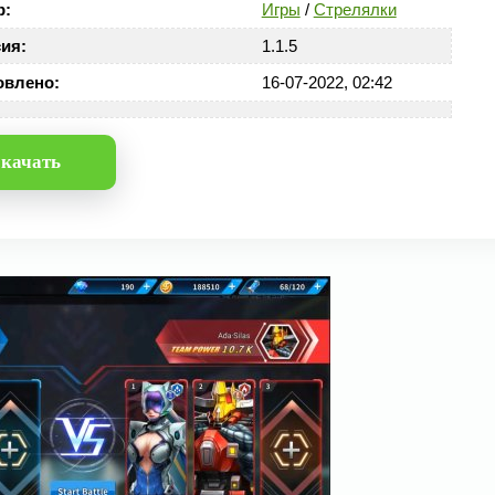
р:
Игры
/
Стрелялки
ия:
1.1.5
овлено:
16-07-2022, 02:42
качать