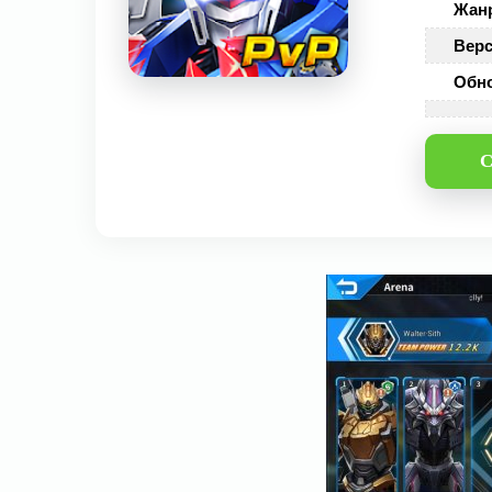
Жан
Верс
Обн
С