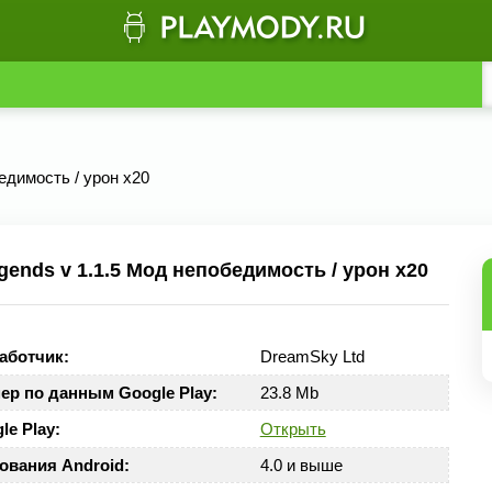
бедимость / урон x20
ends v 1.1.5 Мод непобедимость / урон x20
аботчик:
DreamSky Ltd
ер по данным Google Play:
23.8 Mb
le Play:
Открыть
ования Android:
4.0 и выше