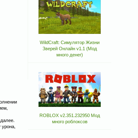
WildCraft: Симулятор Жизни
Зверей Онлайн v1.1 (Мод
много денег)
полнении
ием,
ROBLOX v2.351.232950 Мод
 далее.
много роблоксов
 урона,