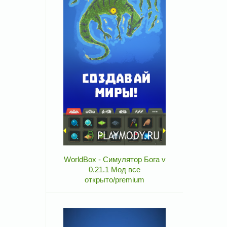
WorldBox - Симулятор Бога v
0.21.1 Мод все
открыто/premium