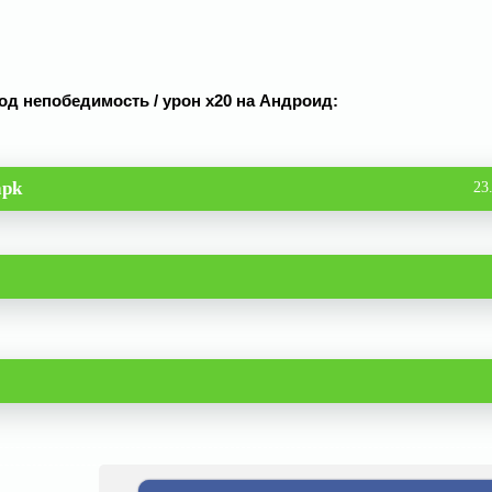
 Мод непобедимость / урон x20 на Андроид:
apk
23