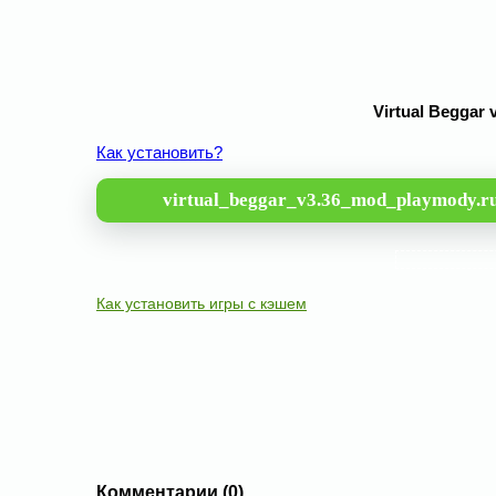
Virtual Beggar
Как установить?
virtual_beggar_v3.36_mod_playmody.r
Как установить игры с кэшем
Комментарии (0)