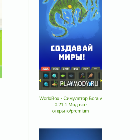
WorldBox - Симулятор Бога v
0.21.1 Мод все
открыто/premium