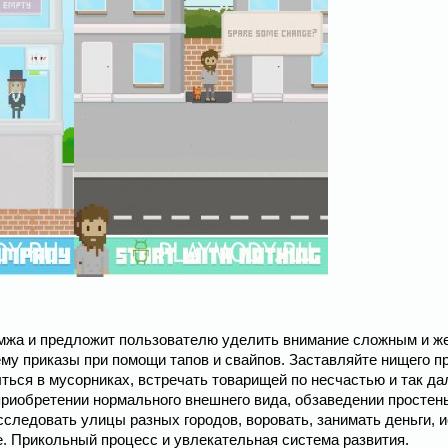
бомжа и предложит пользователю уделить внимание сложным и ж
му приказы при помощи тапов и свайпов. Заставляйте нищего п
ься в мусорниках, встречать товарищей по несчастью и так да
 приобретении нормального внешнего вида, обзаведении простен
следовать улицы разных городов, воровать, занимать деньги, и
ее. Прикольный процесс и увлекательная система развития.