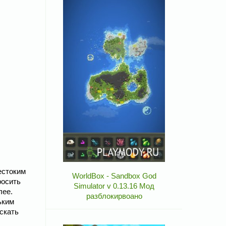
естоким
WorldBox - Sandbox God
росить
Simulator v 0.13.16 Мод
лее.
разблокирвоано
ьким
скать