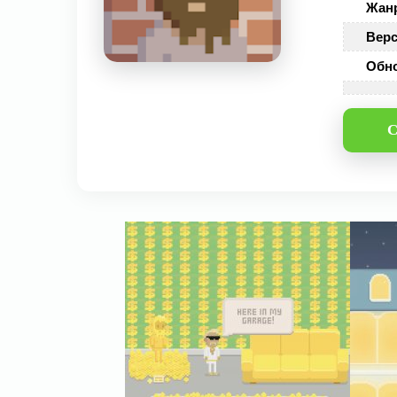
Жан
Верс
Обн
С