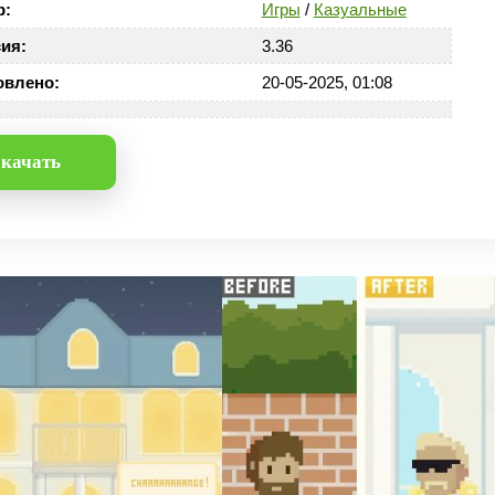
р:
Игры
/
Казуальные
ия:
3.36
овлено:
20-05-2025, 01:08
качать