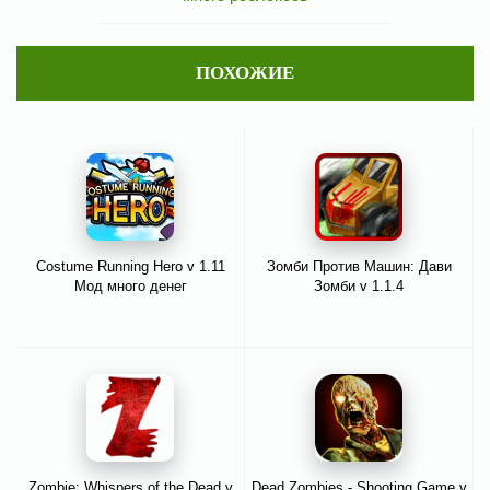
ПОХОЖИЕ
Costume Running Hero v 1.11
Зомби Против Машин: Дави
Мод много денег
Зомби v 1.1.4
Zombie: Whispers of the Dead v
Dead Zombies - Shooting Game v